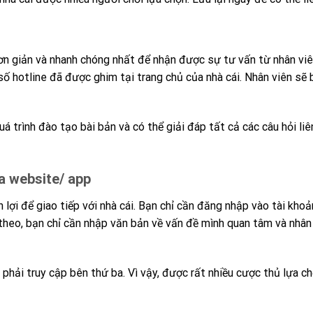
đơn giản và nhanh chóng nhất để nhận được sự tư vấn từ nhân viê
số hotline đã được ghim tại trang chủ của nhà cái. Nhân viên sẽ
á trình đào tạo bài bản và có thể giải đáp tất cả các câu hỏi liê
a website/ app
 lợi để giao tiếp với nhà cái. Bạn chỉ cần đăng nhập vào tài kho
p theo, bạn chỉ cần nhập văn bản về vấn đề mình quan tâm và nhân
 phải truy cập bên thứ ba. Vì vậy, được rất nhiều cược thủ lựa ch