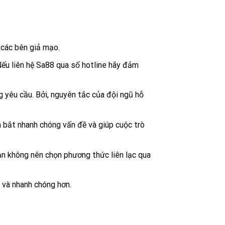
i các bên giả mạo.
Nếu liên hệ Sa88 qua số hotline hãy đảm
 yêu cầu. Bởi, nguyên tắc của đội ngũ hỗ
m bắt nhanh chóng vấn đề và giúp cuộc trò
ạn không nên chọn phương thức liên lạc qua
i và nhanh chóng hơn.