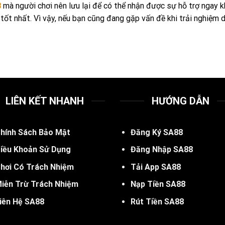
8
mà người chơi nên lưu lại để có thể nhận được sự hỗ trợ ngay kh
í tốt nhất. Vì vậy, nếu bạn cũng đang gặp vấn đề khi trải nghiệm d
LIÊN KẾT NHANH
HƯỚNG DẪN
hính Sách Bảo Mật
Đăng Ký SA88
iều Khoản Sử Dụng
Đăng Nhập SA88
hơi Có Trách Nhiệm
Tải App SA88
iễn Trừ Trách Nhiệm
Nạp Tiền SA88
iên Hệ SA88
Rút Tiền SA88