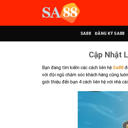
Bỏ
qua
nội
dung
SA88
ĐĂNG KÝ SA88
Cập Nhật L
Bạn đang tìm kiếm các cách liên hệ
Sa88
đ
với đội ngũ chăm sóc khách hàng cũng luôn 
giới thiệu đến bạn 4 cách liên hệ với nhà cá