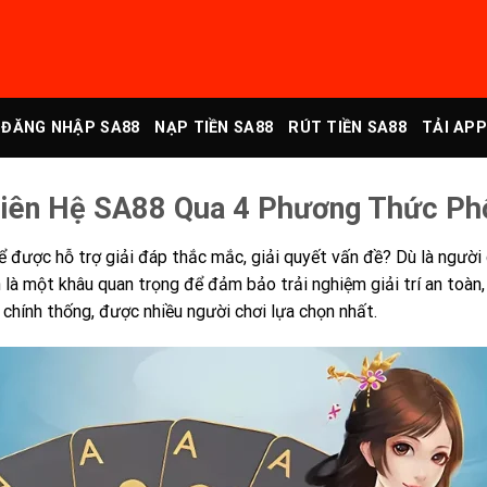
ĐĂNG NHẬP SA88
NẠP TIỀN SA88
RÚT TIỀN SA88
TẢI APP
iên Hệ SA88 Qua 4 Phương Thức Ph
ể được hỗ trợ giải đáp thắc mắc, giải quyết vấn đề? Dù là người c
là một khâu quan trọng để đảm bảo trải nghiệm giải trí an toàn,
i chính thống, được nhiều người chơi lựa chọn nhất.