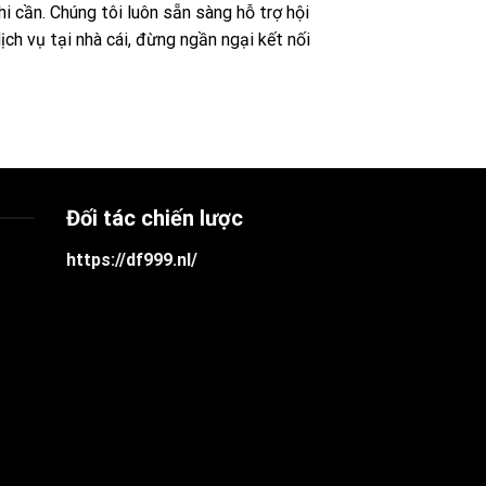
i cần. Chúng tôi luôn sẵn sàng hỗ trợ hội
ịch vụ tại nhà cái, đừng ngần ngại kết nối
Đối tác chiến lược
https://df999.nl/