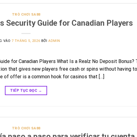
TRÒ CHƠI SA88
s Security Guide for Canadian Players
G VÀO
7 THÁNG 5, 2026
BỞI
ADMIN
Guide for Canadian Players What Is a Realz No Deposit Bonus?
ion that gives new players free cash or spins without having t
ype of offer is a common hook for casinos that […]
TIẾP TỤC ĐỌC
→
TRÒ CHƠI SA88
uía paso a paso para verificar tu cuenta