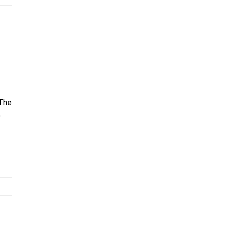
 The
o