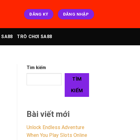
ĐĂNG KÝ
ĐĂNG NHẬP
 SA88
TRÒ CHƠI SA88
Tìm kiếm
TÌM
KIẾM
Bài viết mới
Unlock Endless Adventure
When You Play Slots Online