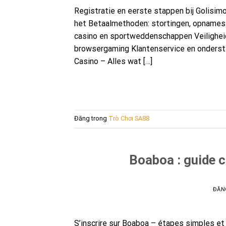
Registratie en eerste stappen bij Golisim
het Betaalmethoden: stortingen, opnames e
casino en sportweddenschappen Veiligheid,
browsergaming Klantenservice en onderst
Casino – Alles wat […]
Đăng trong
Trò Chơi SA88
Boaboa : guide c
ĐĂN
S’inscrire sur Boaboa – étapes simples et