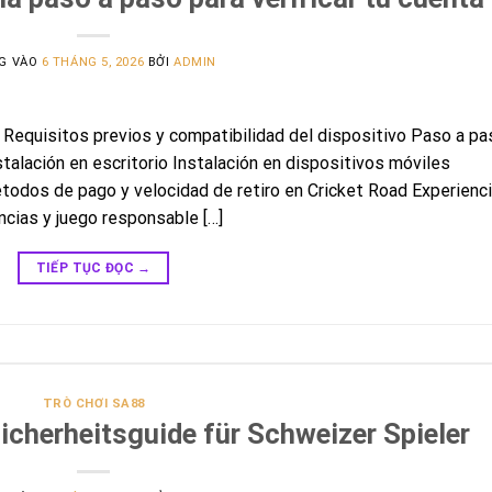
G VÀO
6 THÁNG 5, 2026
BỞI
ADMIN
 Requisitos previos y compatibilidad del dispositivo Paso a pa
talación en escritorio Instalación en dispositivos móviles
étodos de pago y velocidad de retiro en Cricket Road Experienc
ncias y juego responsable […]
TIẾP TỤC ĐỌC
→
TRÒ CHƠI SA88
cherheitsguide für Schweizer Spieler