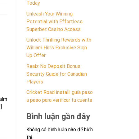
Today
Unleash Your Winning
Potential with Effortless
Superbet Casino Access
Unlock Thrilling Rewards with
William Hill’s Exclusive Sign
Up Offer
Realz No Deposit Bonus
Security Guide for Canadian
Players
Cricket Road install: guía paso
ealm
a paso para verificar tu cuenta
]
Bình luận gần đây
Không có bình luận nào để hiển
thị.