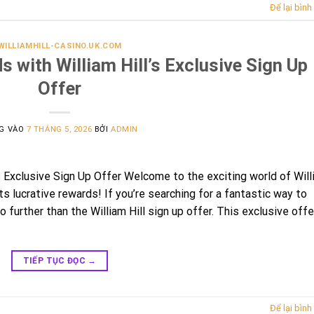
Để lại bình
WILLIAMHILL-CASINO.UK.COM
s with William Hill’s Exclusive Sign Up
Offer
G VÀO
7 THÁNG 5, 2026
BỞI
ADMIN
’s Exclusive Sign Up Offer Welcome to the exciting world of Wil
ts lucrative rewards! If you’re searching for a fantastic way to
o further than the William Hill sign up offer. This exclusive offe
TIẾP TỤC ĐỌC
→
Để lại bình