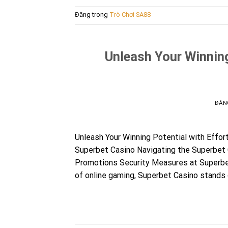
Đăng trong
Trò Chơi SA88
Unleash Your Winning
ĐĂN
Unleash Your Winning Potential with Effo
Superbet Casino Navigating the Superbet 
Promotions Security Measures at Superbet
of online gaming, Superbet Casino stands o