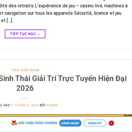
é des retraits L’expérience de jeu – casino live, machines à
t navigation sur tous les appareils Sécurité, licence et jeu
et […]
TIẾP TỤC ĐỌC
→
TRÒ CHƠI SA88
inh Thái Giải Trí Trực Tuyến Hiện Đại
2026
G VÀO
2 THÁNG 5, 2026
BỞI
ADMIN