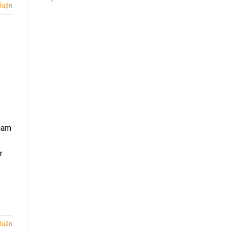
 luận
liam
r
 luận