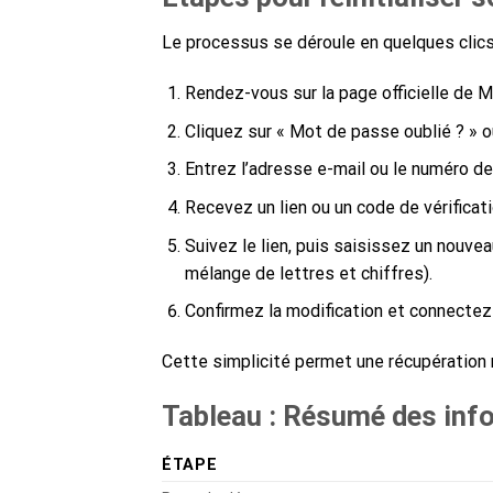
Le processus se déroule en quelques clics
Rendez-vous sur la page officielle de 
Cliquez sur « Mot de passe oublié ? » ou
Entrez l’adresse e-mail ou le numéro d
Recevez un lien ou un code de vérificat
Suivez le lien, puis saisissez un nouve
mélange de lettres et chiffres).
Confirmez la modification et connecte
Cette simplicité permet une récupération 
Tableau : Résumé des infor
ÉTAPE