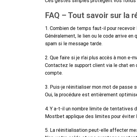
Ces gestes simples protègent vos fonds 
FAQ – Tout savoir sur la r
1. Combien de temps faut-il pour recevoir le
Généralement, le lien ou le code arrive en
spam si le message tarde.
2. Que faire si je n’ai plus accès à mon e-m
Contactez le support client via le chat en d
compte.
3. Puis-je réinitialiser mon mot de passe s
Oui, la procédure est entièrement optimisé
4. Y a-t-il un nombre limite de tentatives de
Mostbet applique des limites pour éviter l
5. La réinitialisation peut-elle affecter 