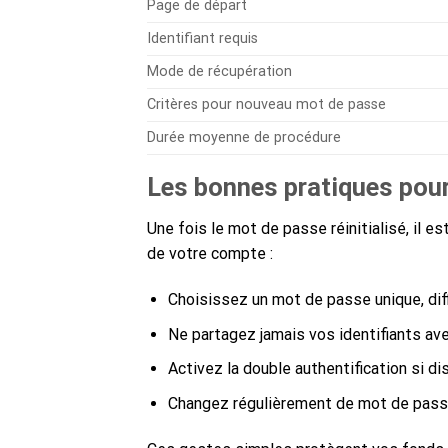
Page de départ
Identifiant requis
Mode de récupération
Critères pour nouveau mot de passe
Durée moyenne de procédure
Les bonnes pratiques pou
Une fois le mot de passe réinitialisé, il 
de votre compte :
Choisissez un mot de passe unique, diffi
Ne partagez jamais vos identifiants ave
Activez la double authentification si di
Changez régulièrement de mot de passe