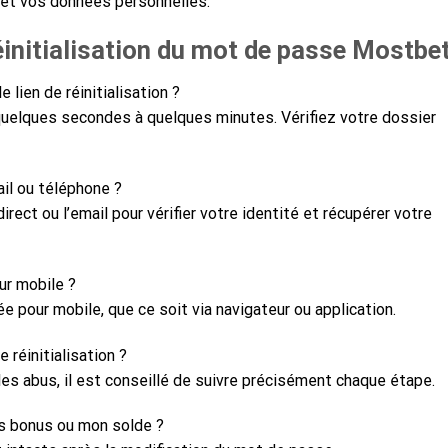
et vos données personnelles.
éinitialisation du mot de passe Mostbe
 lien de réinitialisation ?
 quelques secondes à quelques minutes. Vérifiez votre dossier
ail ou téléphone ?
irect ou l’email pour vérifier votre identité et récupérer votre
ur mobile ?
e pour mobile, que ce soit via navigateur ou application.
 réinitialisation ?
es abus, il est conseillé de suivre précisément chaque étape.
mes bonus ou mon solde ?