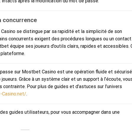
 intacts après la modification du mot de passe.
la concurrence
asino se distingue par sa rapidité et la simplicité de son
ains concurrents exigent des procédures longues ou un contact
et équipe ses joueurs d’outils clairs, rapides et accessibles. 
a plateforme.
de passe sur Mostbet Casino est une opération fluide et sécurisé
 joueurs. Grâce à un système clair et un support à l’écoute, vou
contrainte. Pour plus de guides et d’astuces sur l’univers
-Casino.net/
.
e des guides utilisateurs, pour vous accompagner dans une